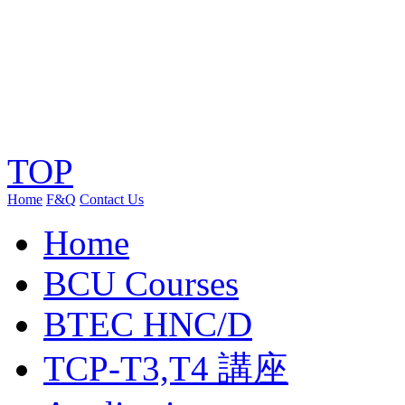
TOP
Home
F&Q
Contact Us
Home
BCU Courses
BTEC HNC/D
TCP-T3,T4 講座