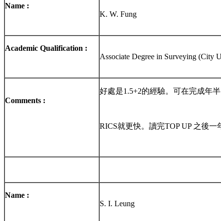
Name :
K. W. Fung
Academic Qualification :
Associate Degree in Surveying (City U
好處是1.5+2的經驗。可在完成年
Comments :
RICS就更快。讀完TOP UP 之後
Name :
S. I. Leung