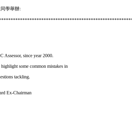
同學舉辦:
*****************************************************
PC Assessor, since year 2000.
o highlight some common mistakes in
stions tackling.
oard Ex-Chairman