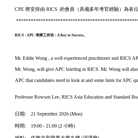
CPE 將安排由 RICS 的會員（具備多年考官經驗）為各位
****************************************************
RICS - APC 考牌工作坊 : A Key to Success。
Mr. Eddie Wong , a well experienced practitioner and RICS A
Mr. Wong, will give APC briefing in RICS. Mr. Wong will als
APC that candidates need to look at and some hints for APC que
Professor Rowson Lee, RICS Asia Education and Standard B
日期: 21 September 2026 (Mon)
時間: 19:00 - 21:00 (2 小時)
地點: 佐敦志和商業大廈九樓 (演講廳)