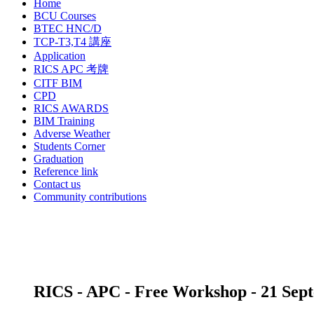
Home
BCU Courses
BTEC HNC/D
TCP-T3,T4 講座
Application
RICS APC 考牌
CITF BIM
CPD
RICS AWARDS
BIM Training
Adverse Weather
Students Corner
Graduation
Reference link
Contact us
Community contributions
RICS - APC - Free Workshop - 21 Sep