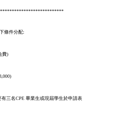
***************************
下條件分配:
免費)
000)
要有三名CPE 畢業生或現屆學生於申請表